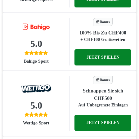
Bonus
100% Bis Zu CHF400
+ CHF100 Gratiswetten
5.0
JETZT SPIELEN
Bahigo Sport
Bonus
Schnappen Sie sich
CHF500
5.0
Auf Unbegrenzte Einlagen
JETZT SPIELEN
Wettigo Sport