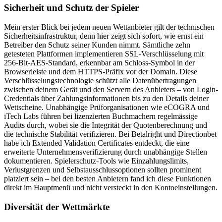
Sicherheit und Schutz der Spieler
Mein erster Blick bei jedem neuen Wettanbieter gilt der technischen
Sicherheitsinfrastruktur, denn hier zeigt sich sofort, wie ernst ein
Betreiber den Schutz seiner Kunden nimmt. Sämtliche zehn
getesteten Plattformen implementieren SSL-Verschlüsselung mit
256-Bit-AES-Standard, erkennbar am Schloss-Symbol in der
Browserleiste und dem HTTPS-Präfix vor der Domain. Diese
Verschlüsselungstechnologie schützt alle Datenübertragungen
zwischen deinem Gerät und den Servern des Anbieters – von Login-
Credentials über Zahlungsinformationen bis zu den Details deiner
Wettscheine. Unabhängige Prüforganisationen wie eCOGRA und
iTech Labs führen bei lizenzierten Buchmachern regelmässige
Audits durch, wobei sie die Integrität der Quotenberechnung und
die technische Stabilität verifizieren. Bei Betalright und Directionbet
habe ich Extended Validation Certificates entdeckt, die eine
erweiterte Unternehmensverifizierung durch unabhängige Stellen
dokumentieren. Spielerschutz-Tools wie Einzahlungslimits,
Verlustgrenzen und Selbstausschlussoptionen sollten prominent
platziert sein – bei den besten Anbietern fand ich diese Funktionen
direkt im Hauptmenü und nicht versteckt in den Kontoeinstellungen.
Diversität der Wettmärkte