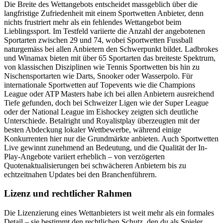
Die Breite des Wettangebots entscheidet massgeblich über die
langfristige Zufriedenheit mit einem Sportwetten Anbieter, denn
nichts frustriert mehr als ein fehlendes Wettangebot beim
Lieblingssport. Im Testfeld variierte die Anzahl der angebotenen
Sportarten zwischen 29 und 74, wobei Sportwetten Fussball
naturgemäss bei allen Anbietern den Schwerpunkt bildet. Ladbrokes
und Winamax bieten mit über 65 Sportarten das breiteste Spektrum,
von klassischen Disziplinen wie Tennis Sportwetten bis hin zu
Nischensportarten wie Darts, Snooker oder Wasserpolo. Für
internationale Sportwetten auf Topevents wie die Champions
League oder ATP Masters habe ich bei allen Anbietern ausreichend
Tiefe gefunden, doch bei Schweizer Ligen wie der Super League
oder der National League im Eishockey zeigten sich deutliche
Unterschiede. Betalright und Royalistplay überzeugten mit der
besten Abdeckung lokaler Wettbewerbe, während einige
Konkurrenten hier nur die Grundmärkte anbieten. Auch Sportwetten
Live gewinnt zunehmend an Bedeutung, und die Qualität der In-
Play-Angebote variiert erheblich – von verzögerten
Quotenaktualisierungen bei schwächeren Anbietern bis zu
echtzeitnahen Updates bei den Branchenführern.
Lizenz und rechtlicher Rahmen
Die Lizenzierung eines Wettanbieters ist weit mehr als ein formales
Detail – sie bestimmt den rechtlichen Schutz, den du als Spieler