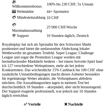
🎁
100% bis 230 CHF, 5x Umsatz
Willkommensbonus
🎰 Wettmärkte
44+ Sportarten
💳 Mindesteinzahlung
10 CHF
💳
25’000 CHF/Woche
Maximalauszahlung
💬 Support
16 Stunden täglich, Deutsch
Royalistplay hat sich als Spezialist für den Schweizer Markt
positioniert und bietet die umfassendste Abdeckung lokaler
Wettbewerbe im gesamten Testfeld. Super League, Challenge
League und sogar die Promotion League werden mit
beeindruckender Markttiefe bedient – bei einem Servette-Spiel fand
ich 127 verschiedene Wettoptionen, mehr als bei jedem
Konkurrenten. Das wöchentliche 15% Cashback bis 100 CHF ohne
zusätzliche Umsatzbedingungen macht diesen Anbieter besonders
für regelmässige Wetter attraktiv, die Verlustphasen abfedern
möchten. Die Auszahlungszeiten lagen in meinem Test bei
durchschnittlich 18 Stunden – akzeptabel, aber nicht herausragend.
Der Support reagierte professionell, war jedoch nur 16 Stunden
täglich erreichbar.
✅ Vorteile
❌ Nachteile