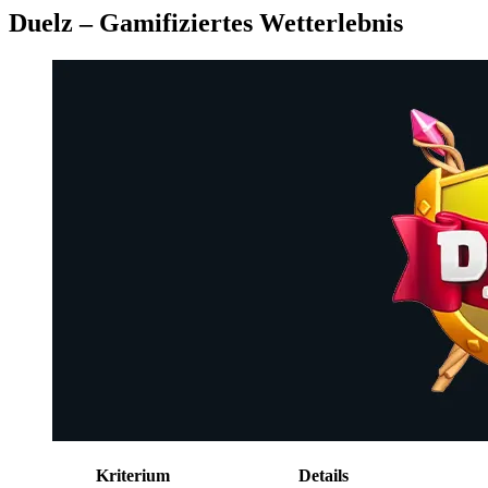
Duelz – Gamifiziertes Wetterlebnis
Kriterium
Details