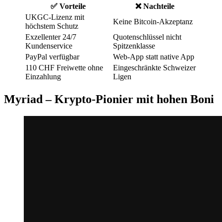
✅ Vorteile
❌ Nachteile
UKGC-Lizenz mit
Keine Bitcoin-Akzeptanz
höchstem Schutz
Exzellenter 24/7
Quotenschlüssel nicht
Kundenservice
Spitzenklasse
PayPal verfügbar
Web-App statt native App
110 CHF Freiwette ohne
Eingeschränkte Schweizer
Einzahlung
Ligen
Myriad – Krypto-Pionier mit hohen Boni