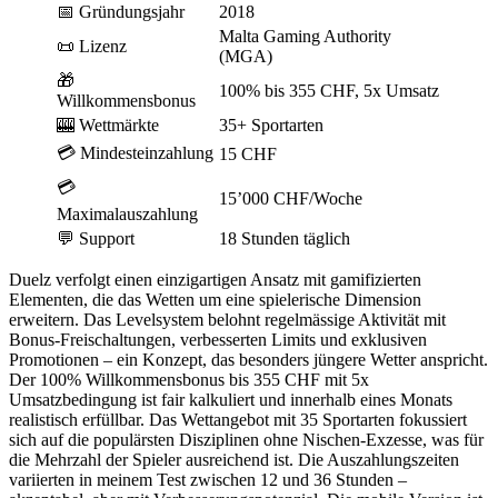
📅 Gründungsjahr
2018
Malta Gaming Authority
📜 Lizenz
(MGA)
🎁
100% bis 355 CHF, 5x Umsatz
Willkommensbonus
🎰 Wettmärkte
35+ Sportarten
💳 Mindesteinzahlung
15 CHF
💳
15’000 CHF/Woche
Maximalauszahlung
💬 Support
18 Stunden täglich
Duelz verfolgt einen einzigartigen Ansatz mit gamifizierten
Elementen, die das Wetten um eine spielerische Dimension
erweitern. Das Levelsystem belohnt regelmässige Aktivität mit
Bonus-Freischaltungen, verbesserten Limits und exklusiven
Promotionen – ein Konzept, das besonders jüngere Wetter anspricht.
Der 100% Willkommensbonus bis 355 CHF mit 5x
Umsatzbedingung ist fair kalkuliert und innerhalb eines Monats
realistisch erfüllbar. Das Wettangebot mit 35 Sportarten fokussiert
sich auf die populärsten Disziplinen ohne Nischen-Exzesse, was für
die Mehrzahl der Spieler ausreichend ist. Die Auszahlungszeiten
variierten in meinem Test zwischen 12 und 36 Stunden –