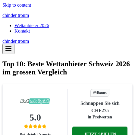
Skip to content
chinder troum
Wettanbieter 2026
Kontakt
chinder troum
Top 10: Beste Wettanbieter Schweiz 2026
im grossen Vergleich
Bonus
Schnappen Sie sich
CHF275
5.0
in Freiwetten
JETZT SPIELEN
Betalright Sports