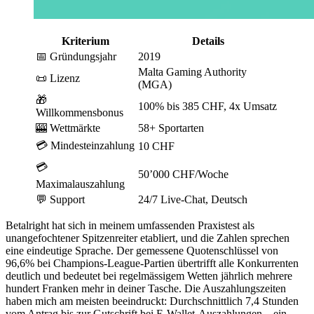
Kriterium
Details
📅 Gründungsjahr
2019
Malta Gaming Authority
📜 Lizenz
(MGA)
🎁
100% bis 385 CHF, 4x Umsatz
Willkommensbonus
🎰 Wettmärkte
58+ Sportarten
💳 Mindesteinzahlung
10 CHF
💳
50’000 CHF/Woche
Maximalauszahlung
💬 Support
24/7 Live-Chat, Deutsch
Betalright hat sich in meinem umfassenden Praxistest als
unangefochtener Spitzenreiter etabliert, und die Zahlen sprechen
eine eindeutige Sprache. Der gemessene Quotenschlüssel von
96,6% bei Champions-League-Partien übertrifft alle Konkurrenten
deutlich und bedeutet bei regelmässigem Wetten jährlich mehrere
hundert Franken mehr in deiner Tasche. Die Auszahlungszeiten
haben mich am meisten beeindruckt: Durchschnittlich 7,4 Stunden
vom Antrag bis zur Gutschrift bei E-Wallet-Auszahlungen – ein