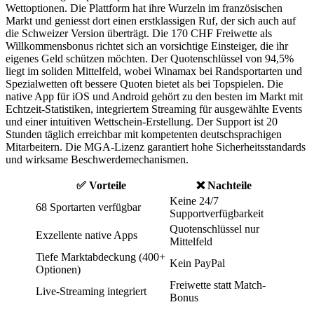
Wettoptionen. Die Plattform hat ihre Wurzeln im französischen
Markt und geniesst dort einen erstklassigen Ruf, der sich auch auf
die Schweizer Version überträgt. Die 170 CHF Freiwette als
Willkommensbonus richtet sich an vorsichtige Einsteiger, die ihr
eigenes Geld schützen möchten. Der Quotenschlüssel von 94,5%
liegt im soliden Mittelfeld, wobei Winamax bei Randsportarten und
Spezialwetten oft bessere Quoten bietet als bei Topspielen. Die
native App für iOS und Android gehört zu den besten im Markt mit
Echtzeit-Statistiken, integriertem Streaming für ausgewählte Events
und einer intuitiven Wettschein-Erstellung. Der Support ist 20
Stunden täglich erreichbar mit kompetenten deutschsprachigen
Mitarbeitern. Die MGA-Lizenz garantiert hohe Sicherheitsstandards
und wirksame Beschwerdemechanismen.
✅ Vorteile
❌ Nachteile
Keine 24/7
68 Sportarten verfügbar
Supportverfügbarkeit
Quotenschlüssel nur
Exzellente native Apps
Mittelfeld
Tiefe Marktabdeckung (400+
Kein PayPal
Optionen)
Freiwette statt Match-
Live-Streaming integriert
Bonus