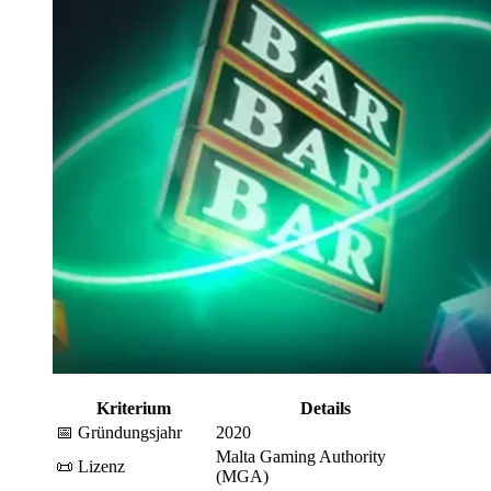
Kriterium
Details
📅 Gründungsjahr
2020
Malta Gaming Authority
📜 Lizenz
(MGA)