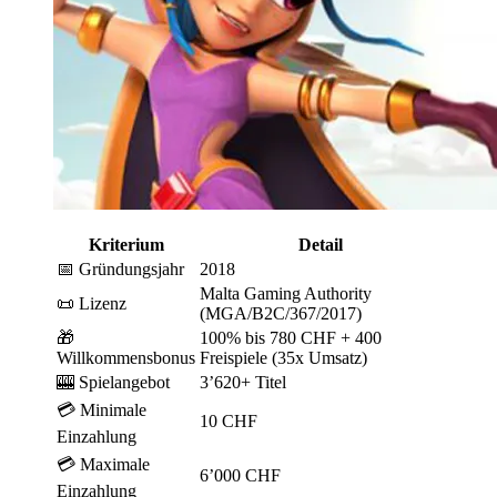
Kriterium
Detail
📅 Gründungsjahr
2018
Malta Gaming Authority
📜 Lizenz
(MGA/B2C/367/2017)
🎁
100% bis 780 CHF + 400
Willkommensbonus
Freispiele (35x Umsatz)
🎰 Spielangebot
3’620+ Titel
💳 Minimale
10 CHF
Einzahlung
💳 Maximale
6’000 CHF
Einzahlung