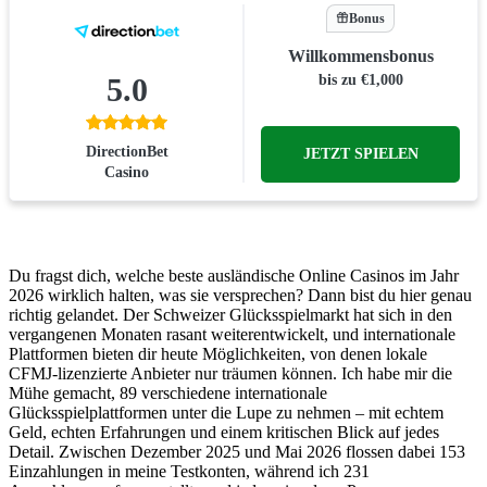
Bonus
Willkommensbonus
bis zu €1,000
5.0
DirectionBet
JETZT SPIELEN
Casino
Du fragst dich, welche beste ausländische Online Casinos im Jahr
2026 wirklich halten, was sie versprechen? Dann bist du hier genau
richtig gelandet. Der Schweizer Glücksspielmarkt hat sich in den
vergangenen Monaten rasant weiterentwickelt, und internationale
Plattformen bieten dir heute Möglichkeiten, von denen lokale
CFMJ-lizenzierte Anbieter nur träumen können. Ich habe mir die
Mühe gemacht, 89 verschiedene internationale
Glücksspielplattformen unter die Lupe zu nehmen – mit echtem
Geld, echten Erfahrungen und einem kritischen Blick auf jedes
Detail. Zwischen Dezember 2025 und Mai 2026 flossen dabei 153
Einzahlungen in meine Testkonten, während ich 231