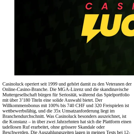
Casinoluck operiert seit 1999 und gehört damit zu den Veteranen der
Online-Casino-Branche. Die MGA-Lizenz und die skandinavische
Muttergesellschaft bürgen für Seriosität, während das Spielportfolio
mit über 3’180 Titeln eine solide Auswahl bietet. Der
Willkommensbonus mit 100% bis 740 CHF und 320 Freispielen ist
wettbewerbsfähig, und die 35x Umsatzanforderung liegt im
Branchendurchschnitt. Was Casinoluck besonders auszeichnet, ist
die Konstanz – in über zwei Jahrzehnten hat sich die Plattform einen
tadellosen Ruf erarbeitet, ohne grössere Skandale oder
Beschwerden. Die Auszahlungszeiten lagen in meinen Tests bei 12-