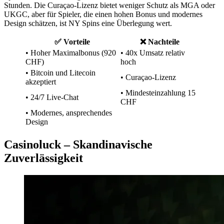
Stunden. Die Curaçao-Lizenz bietet weniger Schutz als MGA oder
UKGC, aber für Spieler, die einen hohen Bonus und modernes
Design schätzen, ist NY Spins eine Überlegung wert.
✅ Vorteile
❌ Nachteile
• Hoher Maximalbonus (920
• 40x Umsatz relativ
CHF)
hoch
• Bitcoin und Litecoin
• Curaçao-Lizenz
akzeptiert
• Mindesteinzahlung 15
• 24/7 Live-Chat
CHF
• Modernes, ansprechendes
Design
Casinoluck – Skandinavische
Zuverlässigkeit