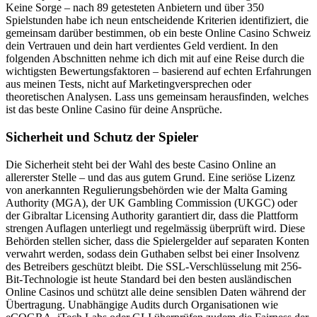
Keine Sorge – nach 89 getesteten Anbietern und über 350
Spielstunden habe ich neun entscheidende Kriterien identifiziert, die
gemeinsam darüber bestimmen, ob ein beste Online Casino Schweiz
dein Vertrauen und dein hart verdientes Geld verdient. In den
folgenden Abschnitten nehme ich dich mit auf eine Reise durch die
wichtigsten Bewertungsfaktoren – basierend auf echten Erfahrungen
aus meinen Tests, nicht auf Marketingversprechen oder
theoretischen Analysen. Lass uns gemeinsam herausfinden, welches
ist das beste Online Casino für deine Ansprüche.
Sicherheit und Schutz der Spieler
Die Sicherheit steht bei der Wahl des beste Casino Online an
allererster Stelle – und das aus gutem Grund. Eine seriöse Lizenz
von anerkannten Regulierungsbehörden wie der Malta Gaming
Authority (MGA), der UK Gambling Commission (UKGC) oder
der Gibraltar Licensing Authority garantiert dir, dass die Plattform
strengen Auflagen unterliegt und regelmässig überprüft wird. Diese
Behörden stellen sicher, dass die Spielergelder auf separaten Konten
verwahrt werden, sodass dein Guthaben selbst bei einer Insolvenz
des Betreibers geschützt bleibt. Die SSL-Verschlüsselung mit 256-
Bit-Technologie ist heute Standard bei den besten ausländischen
Online Casinos und schützt alle deine sensiblen Daten während der
Übertragung. Unabhängige Audits durch Organisationen wie