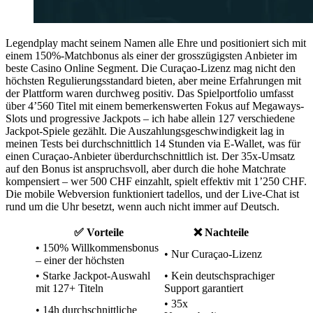
Legendplay macht seinem Namen alle Ehre und positioniert sich mit
einem 150%-Matchbonus als einer der grosszügigsten Anbieter im
beste Casino Online Segment. Die Curaçao-Lizenz mag nicht den
höchsten Regulierungsstandard bieten, aber meine Erfahrungen mit
der Plattform waren durchweg positiv. Das Spielportfolio umfasst
über 4’560 Titel mit einem bemerkenswerten Fokus auf Megaways-
Slots und progressive Jackpots – ich habe allein 127 verschiedene
Jackpot-Spiele gezählt. Die Auszahlungsgeschwindigkeit lag in
meinen Tests bei durchschnittlich 14 Stunden via E-Wallet, was für
einen Curaçao-Anbieter überdurchschnittlich ist. Der 35x-Umsatz
auf den Bonus ist anspruchsvoll, aber durch die hohe Matchrate
kompensiert – wer 500 CHF einzahlt, spielt effektiv mit 1’250 CHF.
Die mobile Webversion funktioniert tadellos, und der Live-Chat ist
rund um die Uhr besetzt, wenn auch nicht immer auf Deutsch.
✅ Vorteile
❌ Nachteile
• 150% Willkommensbonus
• Nur Curaçao-Lizenz
– einer der höchsten
• Starke Jackpot-Auswahl
• Kein deutschsprachiger
mit 127+ Titeln
Support garantiert
• 35x
• 14h durchschnittliche