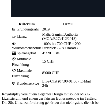
Kriterium
Detail
📅 Gründungsjahr
2019
Malta Gaming Authority
📜 Lizenz
(MGA/B2C/412/2018)
🎁
100% bis 700 CHF + 290
Willkommensbonus
Freispiele (28x Umsatz)
🎰 Spielangebot
4’220+ Titel
💳 Minimale
15 CHF
Einzahlung
💳 Maximale
8’000 CHF
Einzahlung
Live-Chat (07:00-01:00), E-Mail
💬 Kundenservice
24h
Royalistplay vereint ein elegantes Design mit solider MGA-
Lizenzierung und einem der fairsten Bonusangebote im Testfeld.
Die 28x Umsatzanforderung gehört zu den niedrigsten, die ich bei