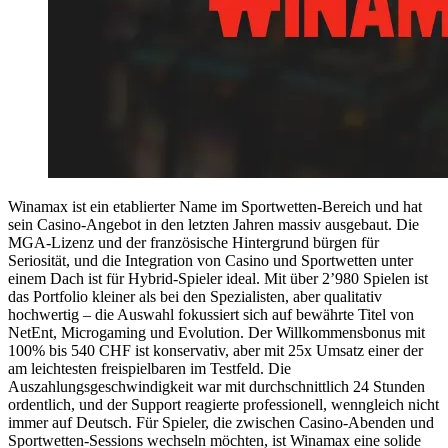
Winamax ist ein etablierter Name im Sportwetten-Bereich und hat
sein Casino-Angebot in den letzten Jahren massiv ausgebaut. Die
MGA-Lizenz und der französische Hintergrund bürgen für
Seriosität, und die Integration von Casino und Sportwetten unter
einem Dach ist für Hybrid-Spieler ideal. Mit über 2’980 Spielen ist
das Portfolio kleiner als bei den Spezialisten, aber qualitativ
hochwertig – die Auswahl fokussiert sich auf bewährte Titel von
NetEnt, Microgaming und Evolution. Der Willkommensbonus mit
100% bis 540 CHF ist konservativ, aber mit 25x Umsatz einer der
am leichtesten freispielbaren im Testfeld. Die
Auszahlungsgeschwindigkeit war mit durchschnittlich 24 Stunden
ordentlich, und der Support reagierte professionell, wenngleich nicht
immer auf Deutsch. Für Spieler, die zwischen Casino-Abenden und
Sportwetten-Sessions wechseln möchten, ist Winamax eine solide