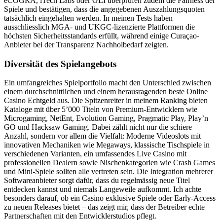
eCOGRA, iTech Labs oder GLI überprüfen zudem die Fairness der
Spiele und bestätigen, dass die angegebenen Auszahlungsquoten
tatsächlich eingehalten werden. In meinen Tests haben
ausschliesslich MGA- und UKGC-lizenzierte Plattformen die
höchsten Sicherheitsstandards erfüllt, während einige Curaçao-
Anbieter bei der Transparenz Nachholbedarf zeigten.
Diversität des Spielangebots
Ein umfangreiches Spielportfolio macht den Unterschied zwischen
einem durchschnittlichen und einem herausragenden beste Online
Casino Echtgeld aus. Die Spitzenreiter in meinem Ranking bieten
Kataloge mit über 5’000 Titeln von Premium-Entwicklern wie
Microgaming, NetEnt, Evolution Gaming, Pragmatic Play, Play’n
GO und Hacksaw Gaming. Dabei zählt nicht nur die schiere
Anzahl, sondern vor allem die Vielfalt: Moderne Videoslots mit
innovativen Mechaniken wie Megaways, klassische Tischspiele in
verschiedenen Varianten, ein umfassendes Live Casino mit
professionellen Dealern sowie Nischenkategorien wie Crash Games
und Mini-Spiele sollten alle vertreten sein. Die Integration mehrerer
Softwareanbieter sorgt dafür, dass du regelmässig neue Titel
entdecken kannst und niemals Langeweile aufkommt. Ich achte
besonders darauf, ob ein Casino exklusive Spiele oder Early-Access
zu neuen Releases bietet – das zeigt mir, dass der Betreiber echte
Partnerschaften mit den Entwicklerstudios pflegt.