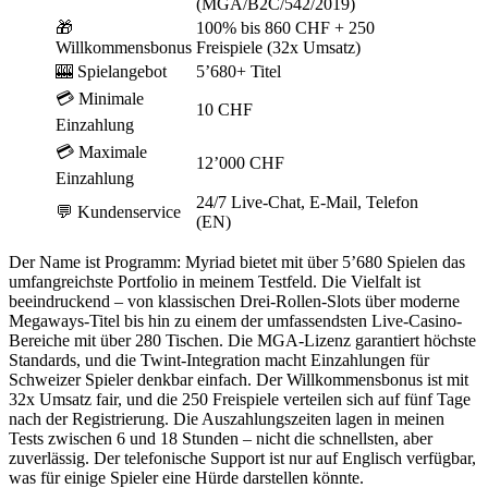
(MGA/B2C/542/2019)
🎁
100% bis 860 CHF + 250
Willkommensbonus
Freispiele (32x Umsatz)
🎰 Spielangebot
5’680+ Titel
💳 Minimale
10 CHF
Einzahlung
💳 Maximale
12’000 CHF
Einzahlung
24/7 Live-Chat, E-Mail, Telefon
💬 Kundenservice
(EN)
Der Name ist Programm: Myriad bietet mit über 5’680 Spielen das
umfangreichste Portfolio in meinem Testfeld. Die Vielfalt ist
beeindruckend – von klassischen Drei-Rollen-Slots über moderne
Megaways-Titel bis hin zu einem der umfassendsten Live-Casino-
Bereiche mit über 280 Tischen. Die MGA-Lizenz garantiert höchste
Standards, und die Twint-Integration macht Einzahlungen für
Schweizer Spieler denkbar einfach. Der Willkommensbonus ist mit
32x Umsatz fair, und die 250 Freispiele verteilen sich auf fünf Tage
nach der Registrierung. Die Auszahlungszeiten lagen in meinen
Tests zwischen 6 und 18 Stunden – nicht die schnellsten, aber
zuverlässig. Der telefonische Support ist nur auf Englisch verfügbar,
was für einige Spieler eine Hürde darstellen könnte.