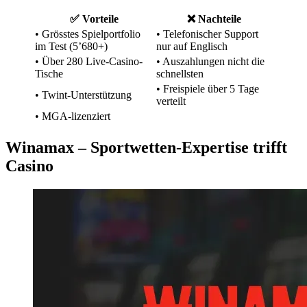
✅ Vorteile
❌ Nachteile
• Grösstes Spielportfolio
• Telefonischer Support
im Test (5’680+)
nur auf Englisch
• Über 280 Live-Casino-
• Auszahlungen nicht die
Tische
schnellsten
• Freispiele über 5 Tage
• Twint-Unterstützung
verteilt
• MGA-lizenziert
Winamax – Sportwetten-Expertise trifft
Casino